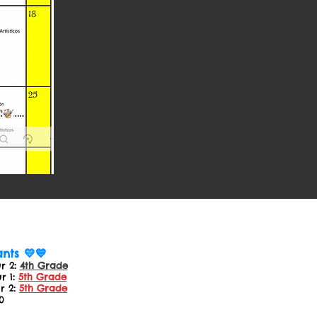
nts 💛💙
r 2
:
4th Grade​
r 1
:
5th Grade​
r 2
:
5th Grade​
0