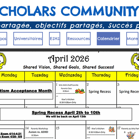
SCHOLARS COMMUNITY
partagée, objectifs partagés, Succès 
pos
Universitaires
ESHS
Ressources
Calendrier
More